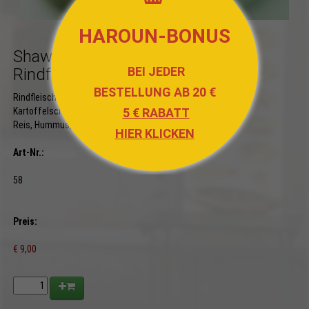
HAROUN-BONUS
Shawarma
BEI JEDER
Rindfleisch Platte
BESTELLUNG AB 20 €
Rindfleisch, frittierte
5 € RABATT
Kartoffelscheiben, Couscous,
Reis, Hummus, Salat und Sauce
HIER KLICKEN
Art-Nr.:
58
Preis:
€ 9,00